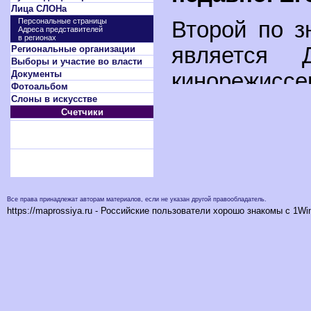
Лица СЛОНа
Персональные страницы
Второй по з
Адреса представителей
в регионах
является Д
Региональные организации
Выборы и участие во власти
Документы
кинорежиссе
Фотоальбом
Слоны в искусстве
ныне гражда
Счетчики
Сейчас "СЛО
том числе и
кинематог
Все права принадлежат авторам материалов, если не указан другой правообладатель.
https://maprossiya.ru - Российские пользователи хорошо знакомы с 1Wi
1
политиком.
Вчера в ре
юношества
представите