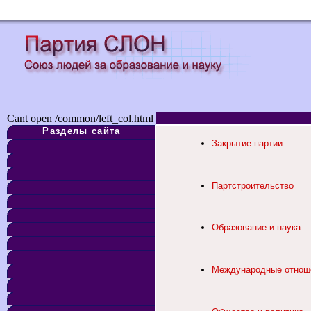
Cant open /common/left_col.html
Разделы сайта
Закрытие партии
Партстроительство
Образование и наука
Международные отнош