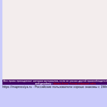
Все права принадлежат авторам материалов, если не указан другой правообладател
веб-дизайнер -
.
Шварц Елена
Состав редакции сайта
https://maprossiya.ru - Российские пользователи хорошо знакомы с 1Wi