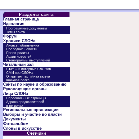
Разделы сайта
Главная страница
Идеология
Программные документы
Темы сайта
Форум
Хроники СЛОНа
Анонсы, объявления
Последние новости
Пресс-релизы
Архив новостей
Стенограммы выступлений
Читальный зал
Статьи и интервью СЛОНов
СМИ про СЛОНа
Открытая партийная газета
Книжная полка
Сайты по науке и образованию
Руководящие органы
Лица СЛОНа
Персональные страницы
Адреса представителей
в регионах
Региональные организации
Выборы и участие во власти
Документы
Фотоальбом
Слоны в искусстве
Счетчики