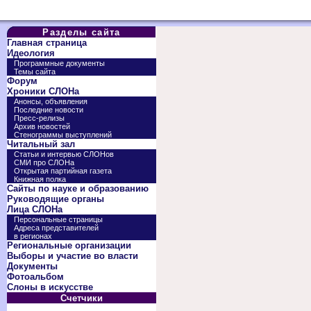
Разделы сайта
Главная страница
Идеология
Программные документы
Темы сайта
Форум
Хроники СЛОНа
Анонсы, объявления
Последние новости
Пресс-релизы
Архив новостей
Стенограммы выступлений
Читальный зал
Статьи и интервью СЛОНов
СМИ про СЛОНа
Открытая партийная газета
Книжная полка
Сайты по науке и образованию
Руководящие органы
Лица СЛОНа
Персональные страницы
Адреса представителей
в регионах
Региональные организации
Выборы и участие во власти
Документы
Фотоальбом
Слоны в искусстве
Счетчики