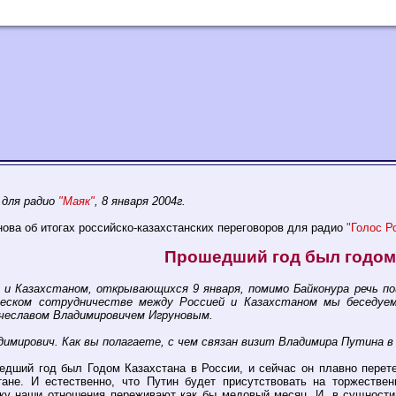
 для радио
"Маяк"
, 8 января 2004г.
нова об итогах российско-казахстанских переговоров для радио
"Голос Р
Прошедший год был годом 
й и Казахстаном, открывающихся 9 января, помимо Байконура речь 
ическом сотрудничестве между Россией и Казахстаном мы беседуе
ячеславом Владимировичем Игруновым.
димирович. Как вы полагаете, с чем связан визит Владимира Путина в
дший год был Годом Казахстана в России, и сейчас он плавно перетек
тане. И естественно, что Путин будет присутствовать на торжестве
ку наши отношения переживают как бы медовый месяц. И, в сущности,