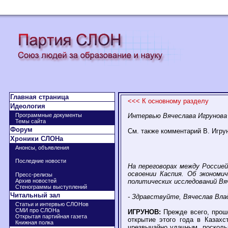
Главная страница
<<< К основному разделу
Идеология
Программные документы
Интервью Вячеслава Игрунова
Темы сайта
Форум
См. также комментарий В. Игру
Хроники СЛОНа
Анонсы, объявления
Последние новости
На переговорах между Россие
освоении Каспия. Об эконом
Пресс-релизы
политических исследований В
Архив новостей
Стенограммы выступлений
Читальный зал
- Здравствуйте, Вячеслав Вла
Статьи и интервью СЛОНов
СМИ про СЛОНа
ИГРУНОВ:
Прежде всего, проше
Открытая партийная газета
открытие этого года в Казахс
Книжная полка
чрезвычайно удачным, посколь