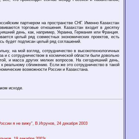
оссийским партнером на пространстве СНГ. Именно Казахстан
звиваются торговые отношения. Казахстан входит в десятку
няшний день, как, например, Украина, Германия или Франция.
вается целый ряд совместных экономических проектов, есть
есь будет подписан целый ряд соглашений.
ольку, на мой взгляд, сотрудничество в высокотехнологичных
ра и с сотрудничеством в космической области были довольно
ой, и масса других мелких вопросов. На сегодняшний день,
ь к реальному сближению. Если же это сотрудничество в такой
кономические возможности России и Казахстана.
аком исходе.
ссии я не вижу", В.Игрунов, 24 декабря 2003
унов, 19 декабря 2003г.