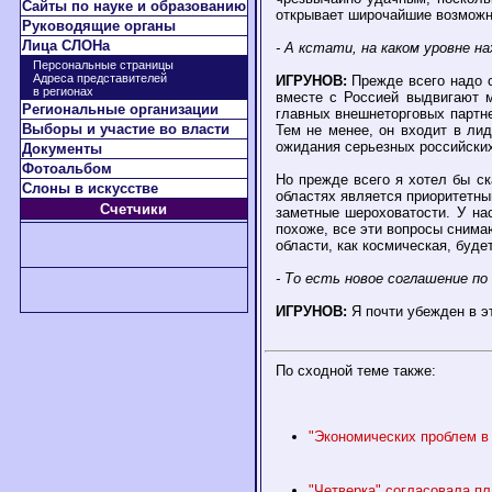
Сайты по науке и образованию
открывает широчайшие возможно
Руководящие органы
Лица СЛОНа
- А кстати, на каком уровне 
Персональные страницы
Адреса представителей
ИГРУНОВ:
Прежде всего надо с
в регионах
вместе с Россией выдвигают м
Региональные организации
главных внешнеторговых партне
Выборы и участие во власти
Тем не менее, он входит в ли
ожидания серьезных российских
Документы
Фотоальбом
Но прежде всего я хотел бы ск
Слоны в искусстве
областях является приоритетны
Счетчики
заметные шероховатости. У на
похоже, все эти вопросы снима
области, как космическая, буде
- То есть новое соглашение по
ИГРУНОВ:
Я почти убежден в эт
По сходной теме также:
"Экономических проблем в 
"Четверка" согласовала пл