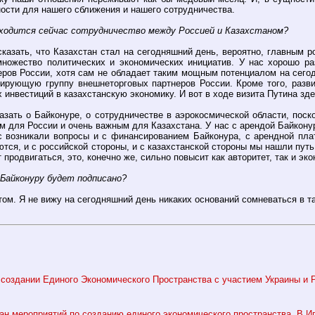
сти для нашего сближения и нашего сотрудничества.
находится сейчас сотрудничество между Россией и Казахстаном?
казать, что Казахстан стал на сегодняшний день, вероятно, главным р
ножество политических и экономических инициатив. У нас хорошо ра
ров России, хотя сам не обладает таким мощным потенциалом на сегод
дирующую группу внешнеторговых партнеров России. Кроме того, разви
 инвестиций в казахстанскую экономику. И вот в ходе визита Путина зд
азать о Байконуре, о сотрудничестве в аэрокосмической области, поск
м для России и очень важным для Казахстана. У нас с арендой Байкону
с возникали вопросы и с финансированием Байконура, с арендной плат
ются, и с российской стороны, и с казахстанской стороны мы нашли пут
т продвигаться, это, конечно же, сильно повысит как авторитет, так и э
 Байконуру будет подписано?
ом. Я не вижу на сегодняшний день никаких оснований сомневаться в т
создании Единого Экономического Пространства с участием Украины и Ро
ан мероприятий по созданию единого экономического пространства, В.Игр