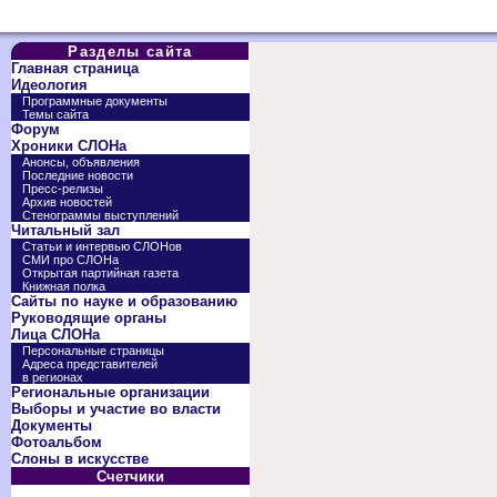
Разделы сайта
Главная страница
Идеология
Программные документы
Темы сайта
Форум
Хроники СЛОНа
Анонсы, объявления
Последние новости
Пресс-релизы
Архив новостей
Стенограммы выступлений
Читальный зал
Статьи и интервью СЛОНов
СМИ про СЛОНа
Открытая партийная газета
Книжная полка
Сайты по науке и образованию
Руководящие органы
Лица СЛОНа
Персональные страницы
Адреса представителей
в регионах
Региональные организации
Выборы и участие во власти
Документы
Фотоальбом
Слоны в искусстве
Счетчики