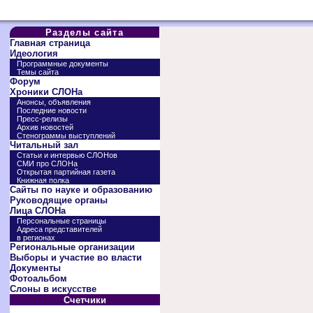
Разделы сайта
Главная страница
Идеология
Программные документы
Темы сайта
Форум
Хроники СЛОНа
Анонсы, объявления
Последние новости
Пресс-релизы
Архив новостей
Стенограммы выступлений
Читальный зал
Статьи и интервью СЛОНов
СМИ про СЛОНа
Открытая партийная газета
Книжная полка
Сайты по науке и образованию
Руководящие органы
Лица СЛОНа
Персональные страницы
Адреса представителей
в регионах
Региональные организации
Выборы и участие во власти
Документы
Фотоальбом
Слоны в искусстве
Счетчики