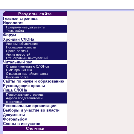
Разделы сайта
Главная страница
Идеология
Программные документы
Темы сайта
Форум
Хроники СЛОНа
Анонсы, объявления
Последние новости
Пресс-релизы
Архив новостей
Стенограммы выступлений
Читальный зал
Статьи и интервью СЛОНов
СМИ про СЛОНа
Открытая партийная газета
Книжная полка
Сайты по науке и образованию
Руководящие органы
Лица СЛОНа
Персональные страницы
Адреса представителей
в регионах
Региональные организации
Выборы и участие во власти
Документы
Фотоальбом
Слоны в искусстве
Счетчики