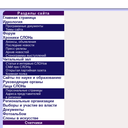
Разделы сайта
Главная страница
Идеология
Программные документы
Темы сайта
Форум
Хроники СЛОНа
Анонсы, объявления
Последние новости
Пресс-релизы
Архив новостей
Стенограммы выступлений
Читальный зал
Статьи и интервью СЛОНов
СМИ про СЛОНа
Открытая партийная газета
Книжная полка
Сайты по науке и образованию
Руководящие органы
Лица СЛОНа
Персональные страницы
Адреса представителей
в регионах
Региональные организации
Выборы и участие во власти
Документы
Фотоальбом
Слоны в искусстве
Счетчики