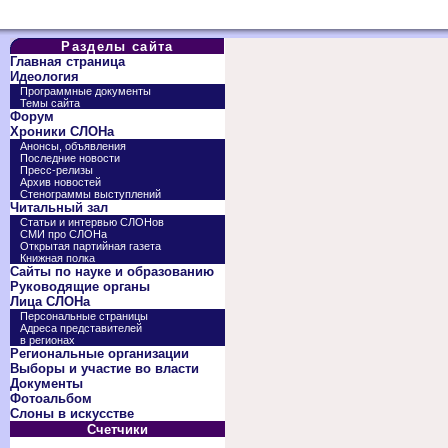
Разделы сайта
Главная страница
Идеология
Программные документы
Темы сайта
Форум
Хроники СЛОНа
Анонсы, объявления
Последние новости
Пресс-релизы
Архив новостей
Стенограммы выступлений
Читальный зал
Статьи и интервью СЛОНов
СМИ про СЛОНа
Открытая партийная газета
Книжная полка
Сайты по науке и образованию
Руководящие органы
Лица СЛОНа
Персональные страницы
Адреса представителей
в регионах
Региональные организации
Выборы и участие во власти
Документы
Фотоальбом
Слоны в искусстве
Счетчики