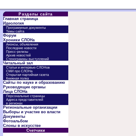
Разделы сайта
Главная страница
Идеология
Программные документы
Темы сайта
Форум
Хроники СЛОНа
Анонсы, объявления
Последние новости
Пресс-релизы
Архив новостей
Стенограммы выступлений
Читальный зал
Статьи и интервью СЛОНов
СМИ про СЛОНа
Открытая партийная газета
Книжная полка
Сайты по науке и образованию
Руководящие органы
Лица СЛОНа
Персональные страницы
Адреса представителей
в регионах
Региональные организации
Выборы и участие во власти
Документы
Фотоальбом
Слоны в искусстве
Счетчики