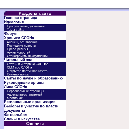
Разделы сайта
Главная страница
Идеология
Программные документы
Темы сайта
Форум
Хроники СЛОНа
Анонсы, объявления
Последние новости
Пресс-релизы
Архив новостей
Стенограммы выступлений
Читальный зал
Статьи и интервью СЛОНов
СМИ про СЛОНа
Открытая партийная газета
Книжная полка
Сайты по науке и образованию
Руководящие органы
Лица СЛОНа
Персональные страницы
Адреса представителей
в регионах
Региональные организации
Выборы и участие во власти
Документы
Фотоальбом
Слоны в искусстве
Счетчики