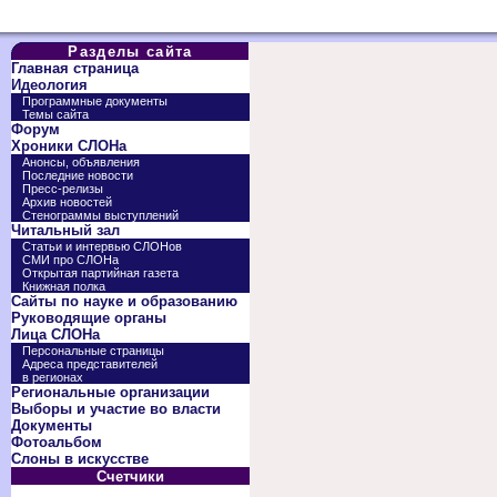
Разделы сайта
Главная страница
Идеология
Программные документы
Темы сайта
Форум
Хроники СЛОНа
Анонсы, объявления
Последние новости
Пресс-релизы
Архив новостей
Стенограммы выступлений
Читальный зал
Статьи и интервью СЛОНов
СМИ про СЛОНа
Открытая партийная газета
Книжная полка
Сайты по науке и образованию
Руководящие органы
Лица СЛОНа
Персональные страницы
Адреса представителей
в регионах
Региональные организации
Выборы и участие во власти
Документы
Фотоальбом
Слоны в искусстве
Счетчики