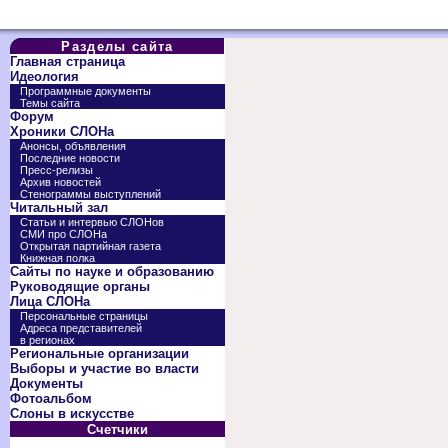
Разделы сайта
Главная страница
Идеология
Программные документы
Темы сайта
Форум
Хроники СЛОНа
Анонсы, объявления
Последние новости
Пресс-релизы
Архив новостей
Стенограммы выступлений
Читальный зал
Статьи и интервью СЛОНов
СМИ про СЛОНа
Открытая партийная газета
Книжная полка
Сайты по науке и образованию
Руководящие органы
Лица СЛОНа
Персональные страницы
Адреса представителей
в регионах
Региональные организации
Выборы и участие во власти
Документы
Фотоальбом
Слоны в искусстве
Счетчики