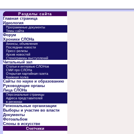
Разделы сайта
Главная страница
Идеология
Программные документы
Темы сайта
Форум
Хроники СЛОНа
Анонсы, объявления
Последние новости
Пресс-релизы
Архив новостей
Стенограммы выступлений
Читальный зал
Статьи и интервью СЛОНов
СМИ про СЛОНа
Открытая партийная газета
Книжная полка
Сайты по науке и образованию
Руководящие органы
Лица СЛОНа
Персональные страницы
Адреса представителей
в регионах
Региональные организации
Выборы и участие во власти
Документы
Фотоальбом
Слоны в искусстве
Счетчики