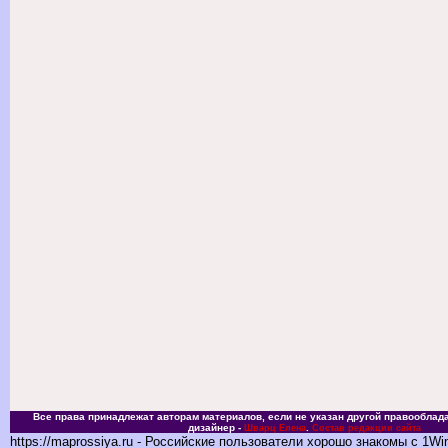
Все права принадлежат авторам материалов, если не указан другой правооблада
дизайнер -
.
Шварц Елена
Состав редакции сайта
https://maprossiya.ru - Российские пользователи хорошо знакомы с 1Wi