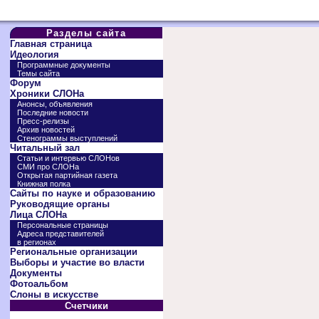
Разделы сайта
Главная страница
Идеология
Программные документы
Темы сайта
Форум
Хроники СЛОНа
Анонсы, объявления
Последние новости
Пресс-релизы
Архив новостей
Стенограммы выступлений
Читальный зал
Статьи и интервью СЛОНов
СМИ про СЛОНа
Открытая партийная газета
Книжная полка
Сайты по науке и образованию
Руководящие органы
Лица СЛОНа
Персональные страницы
Адреса представителей
в регионах
Региональные организации
Выборы и участие во власти
Документы
Фотоальбом
Слоны в искусстве
Счетчики