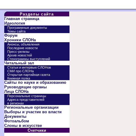
Разделы сайта
Главная страница
Идеология
Программные документы
Темы сайта
Форум
Хроники СЛОНа
Анонсы, объявления
Последние новости
Пресс-релизы
Архив новостей
Стенограммы выступлений
Читальный зал
Статьи и интервью СЛОНов
СМИ про СЛОНа
Открытая партийная газета
Книжная полка
Сайты по науке и образованию
Руководящие органы
Лица СЛОНа
Персональные страницы
Адреса представителей
в регионах
Региональные организации
Выборы и участие во власти
Документы
Фотоальбом
Слоны в искусстве
Счетчики