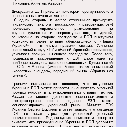
(Янукович, Ахметов, Азаров).
Дискуссия о ЕЭП привела к некоторой перегруппировке в
основных политических лагерях.
С одной стороны, в лагере сторонников президента
(украинского аналога российских «правоцентристов»)
произошло определенное размежевание на
«руссоэнтузиастов» и «евроэнтузиастов», с другой,
решительно на стороне президента и ЕЭП выступили
коммунисты, ранее активно сближавшиеся с «Нашей
Украиной» и иными правыми силами. Усиление
разногласий между КПУ и «Нашей Украиной» несомненно,
усиливает позиции нынешнего президента. Более того,
поддержала присоединение к ЕЭП даже одна из
наиболее последовательно оппозиционных Кучме партий
– СПУ А.Мороза (именно Мороз начал знаменитый
«кассетный скандал», породивший акцию «Украина без
Кучмы»).
Правыми высказываются опасения, что вступление
Украины в ЕЭП может привести к банкротству угольной
промышленности и электроэнергетики страны, так как
Россия со своими дешевыми энергоносителями и
электроэнергией после создания ЕЭП может
монополизировать украинский рынок. Министр ТЭК
Украины Сергей Ермилов в ответ заявил, что создание
ЕЭП не несет угроз для украинской угольной
промышленности. Ряд западных политиков и экспертов
считают, что присоединение Украины к ЕЭП усложнит
евроинтеграцию страны. В частности, еврокомиссар