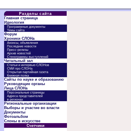
Разделы сайта
Главная страница
Идеология
Программные документы
Темы сайта
Форум
Хроники СЛОНа
Анонсы, объявления
Последние новости
Пресс-релизы
Архив новостей
Стенограммы выступлений
Читальный зал
Статьи и интервью СЛОНов
СМИ про СЛОНа
Открытая партийная газета
Книжная полка
Сайты по науке и образованию
Руководящие органы
Лица СЛОНа
Персональные страницы
Адреса представителей
в регионах
Региональные организации
Выборы и участие во власти
Документы
Фотоальбом
Слоны в искусстве
Счетчики