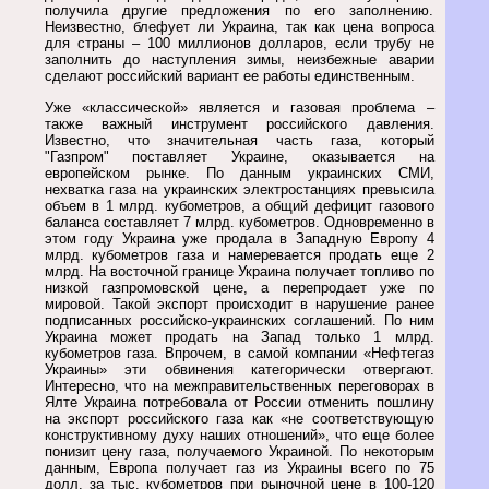
получила другие предложения по его заполнению.
Неизвестно, блефует ли Украина, так как цена вопроса
для страны – 100 миллионов долларов, если трубу не
заполнить до наступления зимы, неизбежные аварии
сделают российский вариант ее работы единственным.
Уже «классической» является и газовая проблема –
также важный инструмент российского давления.
Известно, что значительная часть газа, который
"Газпром" поставляет Украине, оказывается на
европейском рынке. По данным украинских СМИ,
нехватка газа на украинских электростанциях превысила
объем в 1 млрд. кубометров, а общий дефицит газового
баланса составляет 7 млрд. кубометров. Одновременно в
этом году Украина уже продала в Западную Европу 4
млрд. кубометров газа и намеревается продать еще 2
млрд. На восточной границе Украина получает топливо по
низкой газпромовской цене, а перепродает уже по
мировой. Такой экспорт происходит в нарушение ранее
подписанных российско-украинских соглашений. По ним
Украина может продать на Запад только 1 млрд.
кубометров газа. Впрочем, в самой компании «Нефтегаз
Украины» эти обвинения категорически отвергают.
Интересно, что на межправительственных переговорах в
Ялте Украина потребовала от России отменить пошлину
на экспорт российского газа как «не соответствующую
конструктивному духу наших отношений», что еще более
понизит цену газа, получаемого Украиной. По некоторым
данным, Европа получает газ из Украины всего по 75
долл. за тыс. кубометров при рыночной цене в 100-120