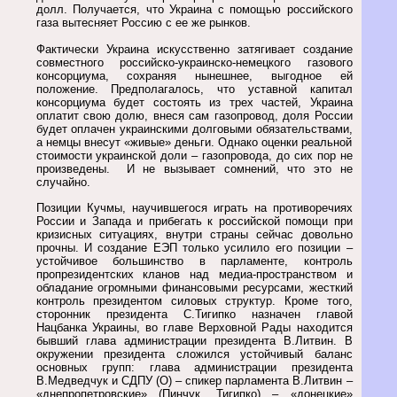
долл. Получается, что Украина с помощью российского
газа вытесняет Россию с ее же рынков.
Фактически Украина искусственно затягивает создание
совместного российско-украинско-немецкого газового
консорциума, сохраняя нынешнее, выгодное ей
положение. Предполагалось, что уставной капитал
консорциума будет состоять из трех частей, Украина
оплатит свою долю, внеся сам газопровод, доля России
будет оплачен украинскими долговыми обязательствами,
а немцы внесут «живые» деньги. Однако оценки реальной
стоимости украинской доли – газопровода, до сих пор не
произведены. И не вызывает сомнений, что это не
случайно.
Позиции Кучмы, научившегося играть на противоречиях
России и Запада и прибегать к российской помощи при
кризисных ситуациях, внутри страны сейчас довольно
прочны. И создание ЕЭП только усилило его позиции –
устойчивое большинство в парламенте, контроль
пропрезидентских кланов над медиа-пространством и
обладание огромными финансовыми ресурсами, жесткий
контроль президентом силовых структур. Кроме того,
сторонник президента С.Тигипко назначен главой
Нацбанка Украины, во главе Верховной Рады находится
бывший глава администрации президента В.Литвин. В
окружении президента сложился устойчивый баланс
основных групп: глава администрации президента
В.Медведчук и СДПУ (О) – спикер парламента В.Литвин –
«днепропетровские» (Пинчук, Тигипко) – «донецкие»