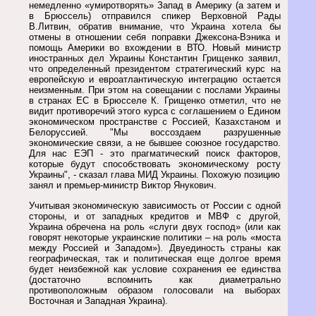
немедленно «умиротворять» Запад в Америку (а затем и
в Брюссель) отправился спикер Верховной Рады
В.Литвин, обратив внимание, что Украина хотела бы
отмены в отношении себя поправки Джексона-Вэника и
помощь Америки во вхождении в ВТО. Новый министр
иностранных дел Украины Константин Грищенко заявил,
что определенный президентом стратегический курс на
европейскую и евроатлантическую интеграцию остается
неизменным. При этом на совещании с послами Украины
в странах ЕС в Брюсселе К. Грищенко отметил, что не
видит противоречий этого курса с соглашением о Едином
экономическом пространстве с Россией, Казахстаном и
Белоруссией. "Мы воссоздаем разрушенные
экономические связи, а не бывшее союзное государство.
Для нас ЕЭП - это прагматический поиск факторов,
которые будут способствовать экономическому росту
Украины", - сказал глава МИД Украины. Похожую позицию
занял и премьер-министр Виктор Янукович.
Учитывая экономическую зависимость от России с одной
стороны, и от западных кредитов и МВФ с другой,
Украина обречена на роль «слуги двух господ» (или как
говорят некоторые украинские политики – на роль «моста
между Россией и Западом»). Двуединость страны как
географическая, так и политическая еще долгое время
будет неизбежной как условие сохранения ее единства
(достаточно вспомнить как диаметрально
противоположным образом голосовали на выборах
Восточная и Западная Украина).