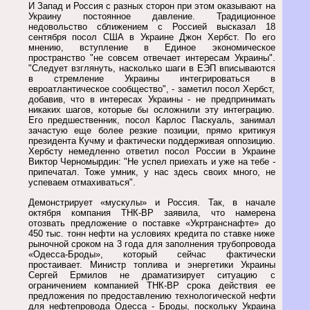
И Запад и Россия с разных сторон при этом оказывают на
Украину постоянное давление. Традиционное
недовольство сближением с Россией высказал 18
сентября посол США в Украине Джон Хербст. По его
мнению, вступление в Единое экономическое
пространство "не совсем отвечает интересам Украины".
"Следует взглянуть, насколько шаги в ЕЭП вписываются
в стремление Украины интегрироваться в
евроатлантическое сообщество", - заметил посол Хербст,
добавив, что в интересах Украины - не предпринимать
никаких шагов, которые бы осложнили эту интеграцию.
Его предшественник, посол Карлос Паскуаль, занимал
зачастую еще более резкие позиции, прямо критикуя
президента Кучму и фактически поддерживая оппозицию.
Хербсту немедленно ответил посол России в Украине
Виктор Черномырдин: "Не успел приехать и уже на тебе -
припечатал. Тоже умник, у нас здесь своих много, не
успеваем отмахиваться".
Демонстрирует «мускулы» и Россия. Так, в начале
октября компания ТНК-ВР заявила, что намерена
отозвать предложение о поставке «Укртранснафте» до
450 тыс. тонн нефти на условиях кредита по ставке ниже
рыночной сроком на 3 года для заполнения трубопровода
«Одесса-Броды», который сейчас фактически
простаивает. Министр топлива и энергетики Украины
Сергей Ермилов не драматизирует ситуацию с
ограничением компанией ТНК-ВР срока действия ее
предложения по предоставлению технологической нефти
для нефтепровода Одесса - Броды, поскольку Украина