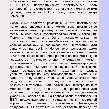
и Украины в целом. Причем и сторонники и противники
ЕЭП явно преувеличивают практическую роль
соглашений в соответствии со своими политическими
целями, превращая ЕЭП в повод для новой пиар-
компании.
Соглашение является рамочным и его практическое
наполнение впереди (каким может быть практическое
наполнение можно проследить на примере стоящей на
месте многие годы российско-украинской интеграции).
Формула, подписанная в Ялте, настолько мягка, что
почти никого ни к чему не обязывает – она говорит о
«разноскоростной» и разноуровневой интеграции для
стран-участниц ЕЭП, и более того, допускает даже
независимое от России и Казахстана вступление Украины
в ВТО. Разноскоростная интеграция означает, что каждое
государство самостоятельно определяет момент
присоединения к тому или иному международному
договору, что приводит к разноуровневой интеграции,
когда государства-участники находятся на разных
уровнях интеграционного взаимодействия. Соглашение
гласит, что неучастие или частичное участие какого-либо
государства-участника в отдельных направлениях
развития интеграции или отдельных интеграционных
мероприятиях не должно являться препятствием для
остальных государств-участников в осуществлении
указанных направлений. На первом этапе формирования
ЕЭП предусматривается создание зоны свободной
торговли без изъятий и ограничений. Планируется
создавать ЕЭП поэтапно и осуществлять переход от