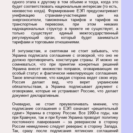
одного этапа к другому в том объеме и тогда, когда это
будет соответствовать национальным интересам (то есть,
неизвестно когда). Формирование ЕЭП предусматривает
унификацию странами-участницами цен на
энергоносители, таможенных тарифов и тарифов на
транспортные перевозки, при этом никаких
наднациональных структур в проекте не существует, а
только существует единый межгосударственный
регулирующий орган, который будет заниматься
тарифами и торговыми отношениями.
И энтузиастам, и скептикам не стоит забывать, что
Украина подписала соглашение с оговоркой, что оно не
должно противоречить конституции страны. И можно не
сомневаться, что при принятии конкретных решений
Украина внесет множество поправок, оговаривающих ее
особый статус и фактически нивелирующих соглашения.
Такое впечатление, что каждая сторона ведет свою игру.
Россия делает вид, что верит украинским
обязательствам, а Украина подписывает документ с
оговорками, которые не устраивают Россию, что делает
документ декларативным.
Очевидно, не стоит преувеличивать мнение, что
подписание соглашения о ЕЭП означает «решительный
сдвиг» Украины в сторону России. Все 1990-е годы, как
при Кравчуке, так и при Кучме Украина проводит политику
постоянного лавирования – за реверансом в сторону
России немедленно следует реверанс в сторону Запада.
Так, сразу после подписания ялтинских соглашений