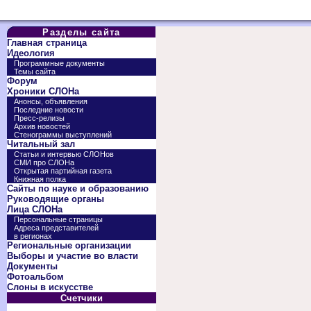
Разделы сайта
Главная страница
Идеология
Программные документы
Темы сайта
Форум
Хроники СЛОНа
Анонсы, объявления
Последние новости
Пресс-релизы
Архив новостей
Стенограммы выступлений
Читальный зал
Статьи и интервью СЛОНов
СМИ про СЛОНа
Открытая партийная газета
Книжная полка
Сайты по науке и образованию
Руководящие органы
Лица СЛОНа
Персональные страницы
Адреса представителей
в регионах
Региональные организации
Выборы и участие во власти
Документы
Фотоальбом
Слоны в искусстве
Счетчики