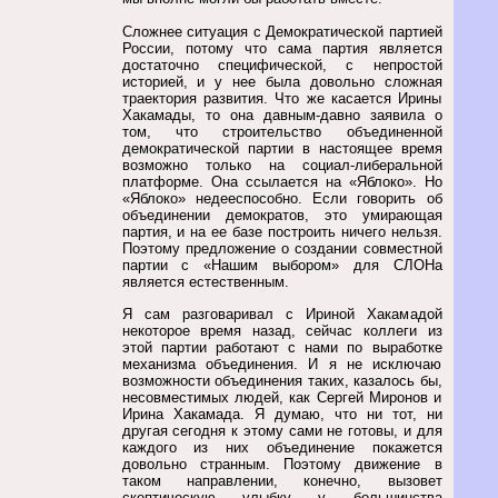
Сложнее ситуация с Демократической партией
России, потому что сама партия является
достаточно специфической, с непростой
историей, и у нее была довольно сложная
траектория развития. Что же касается Ирины
Хакамады, то она давным-давно заявила о
том, что строительство объединенной
демократической партии в настоящее время
возможно только на социал-либеральной
платформе. Она ссылается на «Яблоко». Но
«Яблоко» недееспособно. Если говорить об
объединении демократов, это умирающая
партия, и на ее базе построить ничего нельзя.
Поэтому предложение о создании совместной
партии с «Нашим выбором» для СЛОНа
является естественным.
Я сам разговаривал с Ириной Хакамадой
некоторое время назад, сейчас коллеги из
этой партии работают с нами по выработке
механизма объединения. И я не исключаю
возможности объединения таких, казалось бы,
несовместимых людей, как Сергей Миронов и
Ирина Хакамада. Я думаю, что ни тот, ни
другая сегодня к этому сами не готовы, и для
каждого из них объединение покажется
довольно странным. Поэтому движение в
таком направлении, конечно, вызовет
скептическую улыбку у большинства