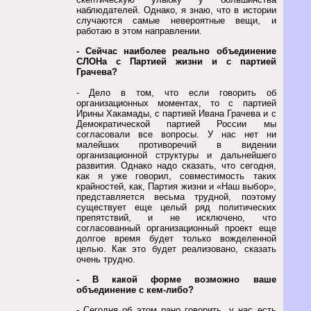
наблюдателей. Однако, я знаю, что в истории
случаются самые невероятные вещи, и
работаю в этом направлении.
- Сейчас наиболее реально объединение
СЛОНа с Партией жизни и с партией
Грачева?
- Дело в том, что если говорить об
организационных моментах, то с партией
Ирины Хакамады, с партией Ивана Грачева и с
Демократической партией России мы
согласовали все вопросы. У нас нет ни
малейших противоречий в видении
организационной структуры и дальнейшего
развития. Однако надо сказать, что сегодня,
как я уже говорил, совместимость таких
крайностей, как, Партия жизни и «Наш выбор»,
представляется весьма трудной, поэтому
существует еще целый ряд политических
препятствий, и не исключено, что
согласованный организационный проект еще
долгое время будет только вожделенной
целью. Как это будет реализовано, сказать
очень трудно.
- В какой форме возможно ваше
объединение с кем-либо?
- Сегодня об этом рано говорить, у нас есть