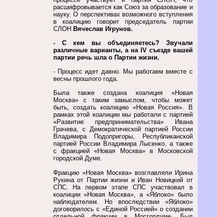
расшифровывается как Союз за образование и
науку. О перспективах возможного вступления
в коалицию говорит председатель партии
СЛОН
Вячеслав Игрунов.
- С кем вы объединяетесь? Звучали
различные варианты, а на
IV съезде вашей
партии речь шла о Партии жизни.
- Процесс идет давно. Мы работаем вместе с
весны прошлого года.
Была также создана коалиция «Новая
Москва» с таким замыслом, чтобы может
быть, создать коалицию «Новая Россия». В
рамках этой коалиции мы работали с партией
«Развитие предпринимательства» Ивана
Грачева, с Демократической партией России
Владимира Подопригоры, Республиканской
партией России Владимира Лысенко, а также
с фракцией «Новая Москва» в Московской
городской Думе.
Фракцию «Новая Москва» возглавляли Ирина
Рукина от Партии жизни и Иван Новицкий от
СПС. На первом этапе СПС участвовал в
коалиции «Новая Москва», а «Яблоко» было
наблюдателем. Но впоследствии «Яблоко»
договорилось с «Единой Россией» о создании
отдельной фракции в Мосгордуме. Был