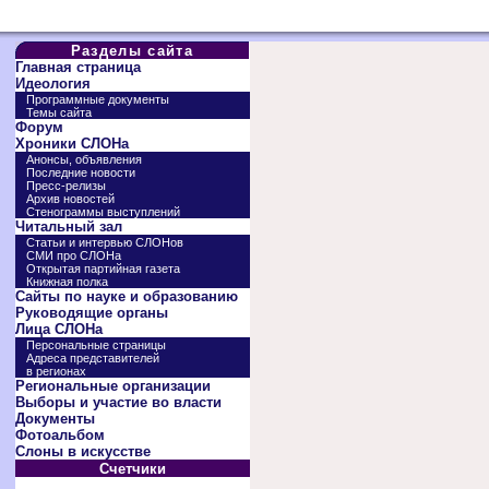
Разделы сайта
Главная страница
Идеология
Программные документы
Темы сайта
Форум
Хроники СЛОНа
Анонсы, объявления
Последние новости
Пресс-релизы
Архив новостей
Стенограммы выступлений
Читальный зал
Статьи и интервью СЛОНов
СМИ про СЛОНа
Открытая партийная газета
Книжная полка
Сайты по науке и образованию
Руководящие органы
Лица СЛОНа
Персональные страницы
Адреса представителей
в регионах
Региональные организации
Выборы и участие во власти
Документы
Фотоальбом
Слоны в искусстве
Счетчики