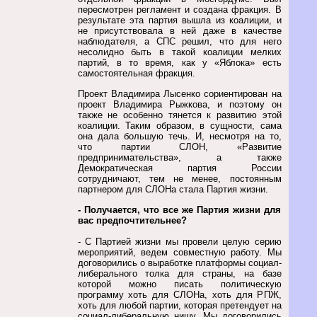
пересмотрен регламент и создана фракция. В
результате эта партия вышла из коалиции, и
не присутствовала в ней даже в качестве
наблюдателя, а СПС решил, что для него
несолидно быть в такой коалиции мелких
партий, в то время, как у «Яблока» есть
самостоятельная фракция.
Проект Владимира Лысенко сориентирован на
проект Владимира Рыжкова, и поэтому он
также не особенно тянется к развитию этой
коалиции. Таким образом, в сущности, сама
она дала большую течь. И, несмотря на то,
что партии СЛОН, «Развитие
предпринимательства», а также
Демократическая партия России
сотрудничают, тем не менее, постоянным
партнером для СЛОНа стала Партия жизни.
- Получается, что все же Партия жизни для
вас предпочтительнее?
- С Партией жизни мы провели целую серию
мероприятий, ведем совместную работу. Мы
договорились о выработке платформы социал-
либерального толка для страны, на базе
которой можно писать политическую
программу хоть для СЛОНа, хоть для РПЖ,
хоть для любой партии, которая претендует на
социал-либеральную нишу. Мы договорились