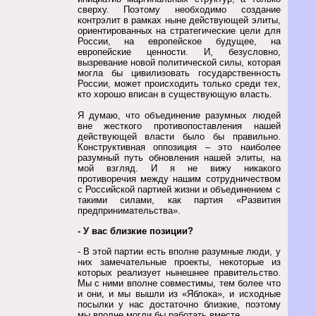
сверху. Поэтому необходимо создание
контрэлит в рамках ныне действующей элиты,
ориентированных на стратегические цели для
России, на европейское будущее, на
европейские ценности. И, безусловно,
вызревание новой политической силы, которая
могла бы цивилизовать государственность
России, может происходить только среди тех,
кто хорошо вписан в существующую власть.
Я думаю, что объединение разумных людей
вне жесткого противопоставления нашей
действующей власти было бы правильно.
Конструктивная оппозиция – это наиболее
разумный путь обновления нашей элиты, на
мой взгляд. И я не вижу никакого
противоречия между нашим сотрудничеством
с Российской партией жизни и объединением с
такими силами, как партия «Развития
предпринимательства».
- У вас близкие позиции?
- В этой партии есть вполне разумные люди, у
них замечательные проекты, некоторые из
которых реализует нынешнее правительство.
Мы с ними вполне совместимы, тем более что
и они, и мы вышли из «Яблока», и исходные
посылки у нас достаточно близкие, поэтому
мы вполне могли бы работать вместе.