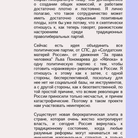
о создании общих комиссий, и работаем
достаточно плотно и постоянно. Я лично
полагаю, что такое сотрудничество может
иметь достаточно серьезные позитивные
плоды, хотя бы уже потому, что я скептически
отношусь к, как теперь говорят, ранжистским
настроениям среди традиционных
праволиберальных партий.
Сейчас есть идея объединить все
политические партии, от СПС, до «Солдатских
матерей России», от движения "За права
человека" Льва Пономарева до «Яблока» в
одну политическую партию с тем, чтобы
готовить «оранжевую» революцию в России. Я
отношусь к этому как к затее, с одной
стороны, бесперспективной, поскольку для
нее нет ни социальной базы, ни инструментов,
а с другой стороны, как к безответственной, по
той простой причине, что всякие революции в
России приносили только несчастья, и причем
катастрофические. Поэтому в таком проекте
нам участвовать неинтересно.
Существует новая бюрократическая элита в
стране, которая очень жестко контролирует
власть, и сегодня Россия вернулась к
традиционному состоянию, когда любые
разумные реформы могут начинаться не с
инициатив маргинальных структур, а только