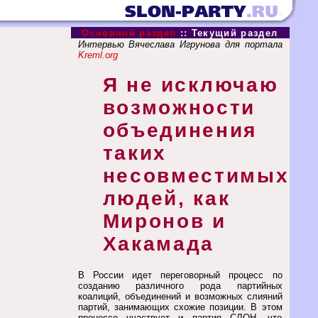
Основной раздел
::
Текущий раздел
Интервью Вячеслава Игрунова для портала
Kreml.org
Я не исключаю
возможности
объединения
таких
несовместимых
людей, как
Миронов и
Хакамада
В России идет переговорный процесс по
созданию различного рода партийных
коалиций, объединений и возможных слияний
партий, занимающих схожие позиции. В этом
процессе участвует и партия СЛОН, что