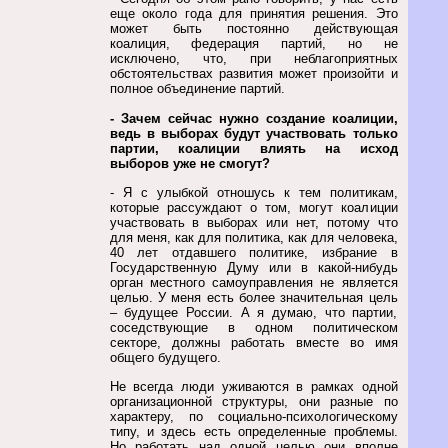
еще около года для принятия решения. Это
может быть постоянно действующая
коалиция, федерация партий, но не
исключено, что, при неблагоприятных
обстоятельствах развития может произойти и
полное объединение партий.
- Зачем сейчас нужно создание коалиции,
ведь в выборах будут участвовать только
партии, коалиции влиять на исход
выборов уже не смогут?
- Я с улыбкой отношусь к тем политикам,
которые рассуждают о том, могут коалиции
участвовать в выборах или нет, потому что
для меня, как для политика, как для человека,
40 лет отдавшего политике, избрание в
Государственную Думу или в какой-нибудь
орган местного самоуправления не является
целью. У меня есть более значительная цель
– будущее России. А я думаю, что партии,
соседствующие в одном политическом
секторе, должны работать вместе во имя
общего будущего.
Не всегда люди уживаются в рамках одной
организационной структуры, они разные по
характеру, по социально-психологическому
типу, и здесь есть определенные проблемы.
Но работать над одной целью они вполне