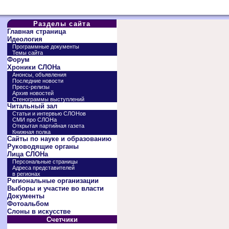
Разделы сайта
Главная страница
Идеология
Программные документы
Темы сайта
Форум
Хроники СЛОНа
Анонсы, объявления
Последние новости
Пресс-релизы
Архив новостей
Стенограммы выступлений
Читальный зал
Статьи и интервью СЛОНов
СМИ про СЛОНа
Открытая партийная газета
Книжная полка
Сайты по науке и образованию
Руководящие органы
Лица СЛОНа
Персональные страницы
Адреса представителей
в регионах
Региональные организации
Выборы и участие во власти
Документы
Фотоальбом
Слоны в искусстве
Счетчики