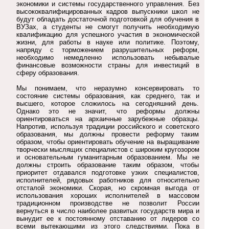
экономики и системы государственного управления. Без
высококвалифицированных кадров выпускники школ не
будут обладать достаточной подготовкой для обучения в
ВУЗах, а студенты не смогут получить необходимую
квалификацию для успешного участия в экономической
жизни, для работы в науке или политике. Поэтому,
напряду с торможением разрушительных реформ,
необходимо немедленно использовать небывалые
финансовые возможности страны для инвестиций в
сферу образования.
Мы понимаем, что неразумно консервировать то
состояние системы образования, как среднего, так и
высшего, которое сложилось на сегодняшний день.
Однако это не значит, что реформы должны
ориентироваться на архаичные зарубежные образцы.
Напротив, используя традиции российского и советского
образования, мы должны провести реформу таким
образом, чтобы ориентировать обучение на выращивание
творчески мыслящих специалистов с широким кругозором
и основательным гуманитарным образованием. Мы не
должны строить образование таким образом, чтобы
приоритет отдавался подготовке узких специалистов,
исполнителей, рядовых работников для относительно
отсталой экономики. Скорая, но скромная выгода от
использования хороших исполнителей в массовом
традиционном производстве не позволит России
вернуться в число наиболее развитых государств мира и
вынудит ее к постоянному отставанию от лидеров со
всеми вытекающими из этого следствиями. Пока в