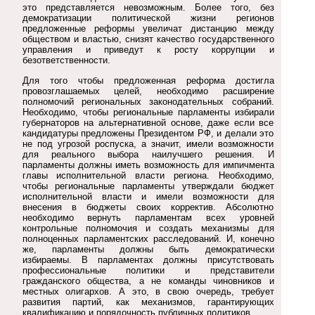
это представляется невозможным. Более того, без
демократизации политической жизни регионов
предложенные реформы увеличат дистанцию между
обществом и властью, снизят качество государственного
управления и приведут к росту коррупции и
безответственности.
Для того чтобы предложенная реформа достигла
провозглашаемых целей, необходимо расширение
полномочий региональных законодательных собраний.
Необходимо, чтобы региональные парламенты избирали
губернаторов на альтернативной основе, даже если все
кандидатуры предложены Президентом РФ, и делали это
не под угрозой роспуска, а значит, имели возможности
для реального выбора наилучшего решения. И
парламенты должны иметь возможность для импичмента
главы исполнительной власти региона. Необходимо,
чтобы региональные парламенты утверждали бюджет
исполнительной власти и имели возможности для
внесения в бюджеты своих корректив. Абсолютно
необходимо вернуть парламентам всех уровней
контрольные полномочия и создать механизмы для
полноценных парламентских расследований. И, конечно
же, парламенты должны быть демократически
избираемы. В парламентах должны присутствовать
профессиональные политики и представители
гражданского общества, а не команды чиновников и
местных олигархов. А это, в свою очередь, требует
развития партий, как механизмов, гарантирующих
квалификацию и порядочность публичных политиков.