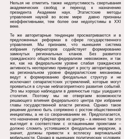
Нельзя не отметить также недопустимость свертывания
академических свобод и переход к назначению
президента Академии наук. Этатистские методы
управления наукой во всем мире давно признаны
неэффективными, тем более они недопустимы в ХХI
веке.
Те же авторитарные тенденции просматриваются и в
предложенных реформах в сфере государственного
управления. Мы признаем, что нынешняя система
избрания губернаторов содействует формированию
замкнутых региональных кланов. Без развитого
гражданского общества федерализм невозможен, и так
же, как на федеральном уровне слабая гражданская
активность неотвратимо приводит к росту авторитаризма,
на региональном уровне федералистские механизмы
ведут к формированию феодальных структур и не
исключают сепаратистских устремлений, которые могут
проявиться в случае неблагоприятного развития событий.
Это мы хорошо наблюдали в девяностые годы ушедшего
столетия. Поэтому мы не отвергаем возможности
решающего влияния федерального центра при избрании
главы государственной власти региона. Однако такое
решение должно быть сопряжено с ростом общественной
инициативы, а не со сворачиванием ее. Предполагается,
что назначение губернаторов из центра – а именно так это
выглядит в соответствии с оглашенными проектами –
должно сломить устоявшиеся феодальные иерархии, а
значит, должны привести к всплеску вертикальной
мобильности. Однако в нынешних политических условиях