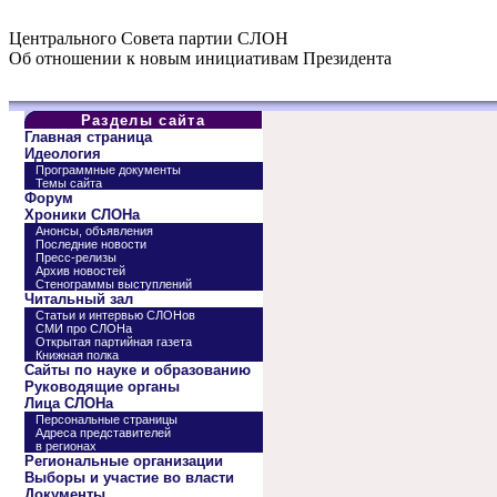
Центрального Совета партии СЛОН
Об отношении к новым инициативам Президента
Разделы сайта
Главная страница
Идеология
Программные документы
Темы сайта
Форум
Хроники СЛОНа
Анонсы, объявления
Последние новости
Пресс-релизы
Архив новостей
Стенограммы выступлений
Читальный зал
Статьи и интервью СЛОНов
СМИ про СЛОНа
Открытая партийная газета
Книжная полка
Сайты по науке и образованию
Руководящие органы
Лица СЛОНа
Персональные страницы
Адреса представителей
в регионах
Региональные организации
Выборы и участие во власти
Документы