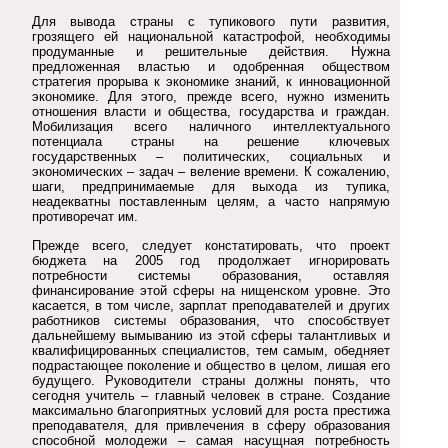
Для вывода страны с тупикового пути развития,
грозящего ей национальной катастрофой, необходимы
продуманные и решительные действия. Нужна
предложенная властью и одобренная обществом
стратегия прорыва к экономике знаний, к инновационной
экономике. Для этого, прежде всего, нужно изменить
отношения власти и общества, государства и граждан.
Мобилизация всего наличного интеллектуального
потенциала страны на решение ключевых
государственных – политических, социальных и
экономических – задач – веление времени. К сожалению,
шаги, предпринимаемые для выхода из тупика,
неадекватны поставленным целям, а часто напрямую
противоречат им.
Прежде всего, следует констатировать, что проект
бюджета на 2005 год продолжает игнорировать
потребности системы образования, оставляя
финансирование этой сферы на нищенском уровне. Это
касается, в том числе, зарплат преподавателей и других
работников системы образования, что способствует
дальнейшему вымыванию из этой сферы талантливых и
квалифицированных специалистов, тем самым, обедняет
подрастающее поколение и общество в целом, лишая его
будущего. Руководители страны должны понять, что
сегодня учитель – главный человек в стране. Создание
максимально благоприятных условий для роста престижа
преподавателя, для привлечения в сферу образования
способной молодежи – самая насущная потребность