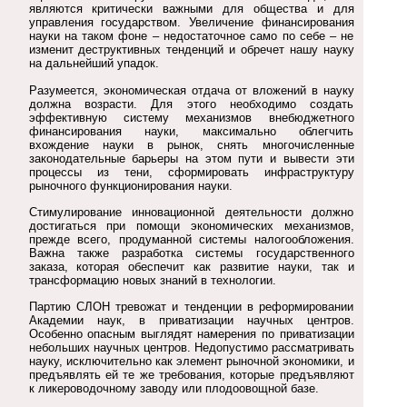
являются критически важными для общества и для
управления государством. Увеличение финансирования
науки на таком фоне – недостаточное само по себе – не
изменит деструктивных тенденций и обречет нашу науку
на дальнейший упадок.
Разумеется, экономическая отдача от вложений в науку
должна возрасти. Для этого необходимо создать
эффективную систему механизмов внебюджетного
финансирования науки, максимально облегчить
вхождение науки в рынок, снять многочисленные
законодательные барьеры на этом пути и вывести эти
процессы из тени, сформировать инфраструктуру
рыночного функционирования науки.
Стимулирование инновационной деятельности должно
достигаться при помощи экономических механизмов,
прежде всего, продуманной системы налогообложения.
Важна также разработка системы государственного
заказа, которая обеспечит как развитие науки, так и
трансформацию новых знаний в технологии.
Партию СЛОН тревожат и тенденции в реформировании
Академии наук, в приватизации научных центров.
Особенно опасным выглядят намерения по приватизации
небольших научных центров. Недопустимо рассматривать
науку, исключительно как элемент рыночной экономики, и
предъявлять ей те же требования, которые предъявляют
к ликероводочному заводу или плодоовощной базе.