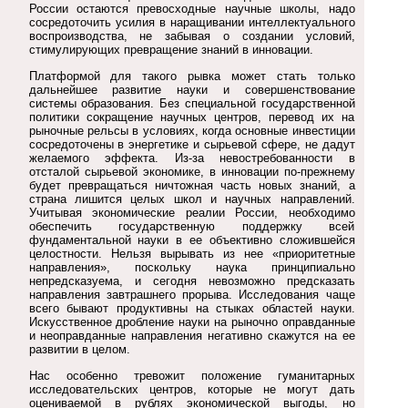
России остаются превосходные научные школы, надо
сосредоточить усилия в наращивании интеллектуального
воспроизводства, не забывая о создании условий,
стимулирующих превращение знаний в инновации.
Платформой для такого рывка может стать только
дальнейшее развитие науки и совершенствование
системы образования. Без специальной государственной
политики сокращение научных центров, перевод их на
рыночные рельсы в условиях, когда основные инвестиции
сосредоточены в энергетике и сырьевой сфере, не дадут
желаемого эффекта. Из-за невостребованности в
отсталой сырьевой экономике, в инновации по-прежнему
будет превращаться ничтожная часть новых знаний, а
страна лишится целых школ и научных направлений.
Учитывая экономические реалии России, необходимо
обеспечить государственную поддержку всей
фундаментальной науки в ее объективно сложившейся
целостности. Нельзя вырывать из нее «приоритетные
направления», поскольку наука принципиально
непредсказуема, и сегодня невозможно предсказать
направления завтрашнего прорыва. Исследования чаще
всего бывают продуктивны на стыках областей науки.
Искусственное дробление науки на рыночно оправданные
и неоправданные направления негативно скажутся на ее
развитии в целом.
Нас особенно тревожит положение гуманитарных
исследовательских центров, которые не могут дать
оцениваемой в рублях экономической выгоды, но