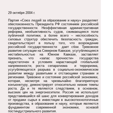
29 октября 2004 г.
Партия «Союз людей за образование и науку» разделяет
обеспокоенность Президента РФ состоянием российской
государственности. Неэффективная административная
реформа, необъективность судов, сжимающееся поле
публичной политики, а более всего – неспособность
силовых структур обеспечить безопасность граждан,
свидетельствуют в пользу того, что возрождение
российской государственности дает сбои. Тревожное
развитие ситуации на Северном Кавказе, усугубляющееся
нестабильностью на Южном Кавказе, заставляет
признать, что «запас прочности» государства
недостаточен в условиях нарастающей глобальной
напряженности, роста сепаратизма и терроризма,
усугубляющегося разрыва в социально-экономическом
развитии между развитыми и отстающими странами и
регионами. Тревожно и состояние российской экономики,
которая, несмотря на чрезвычайно благоприятную
конъюнктуру, демонстрирует относительно низкие темпы
роста. Да и те являются следствием, в основном,
высоких цен на энергоносители. Россия не использует
представившийся ей шанс для конвертирования доходов
от продажи сырья в инвестиции в высокотехнологичные
производства, в образование и науку, которые являются
фундаментом современной экономики, основой
постиндустриального развития.