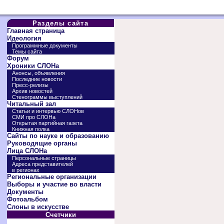
Разделы сайта
Главная страница
Идеология
Программные документы
Темы сайта
Форум
Хроники СЛОНа
Анонсы, объявления
Последние новости
Пресс-релизы
Архив новостей
Стенограммы выступлений
Читальный зал
Статьи и интервью СЛОНов
СМИ про СЛОНа
Открытая партийная газета
Книжная полка
Сайты по науке и образованию
Руководящие органы
Лица СЛОНа
Персональные страницы
Адреса представителей
в регионах
Региональные организации
Выборы и участие во власти
Документы
Фотоальбом
Слоны в искусстве
Счетчики