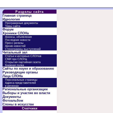
Разделы сайта
Главная страница
Идеология
Программные документы
Темы сайта
Форум
Хроники СЛОНа
Анонсы, объявления
Последние новости
Пресс-релизы
Архив новостей
Стенограммы выступлений
Читальный зал
Статьи и интервью СЛОНов
СМИ про СЛОНа
Открытая партийная газета
Книжная полка
Сайты по науке и образованию
Руководящие органы
Лица СЛОНа
Персональные страницы
Адреса представителей
в регионах
Региональные организации
Выборы и участие во власти
Документы
Фотоальбом
Слоны в искусстве
Счетчики