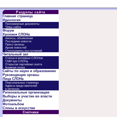
Разделы сайта
Главная страница
Идеология
Программные документы
Темы сайта
Форум
Хроники СЛОНа
Анонсы, объявления
Последние новости
Пресс-релизы
Архив новостей
Стенограммы выступлений
Читальный зал
Статьи и интервью СЛОНов
СМИ про СЛОНа
Открытая партийная газета
Книжная полка
Сайты по науке и образованию
Руководящие органы
Лица СЛОНа
Персональные страницы
Адреса представителей
в регионах
Региональные организации
Выборы и участие во власти
Документы
Фотоальбом
Слоны в искусстве
Счетчики