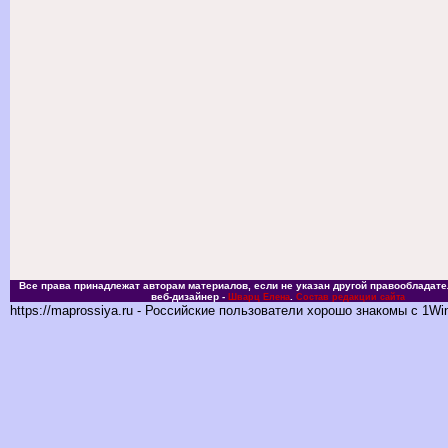
Все права принадлежат авторам материалов, если не указан другой правообладате
веб-дизайнер -
.
Шварц Елена
Состав редакции сайта
https://maprossiya.ru - Российские пользователи хорошо знакомы с 1Wi