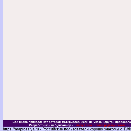
Все права принадлежат авторам материалов, если не указан другой правообла
Разработчик и веб-дизайнер -
.
Шварц Елена
Состав редакции сайта
https://maprossiya.ru - Российские пользователи хорошо знакомы с 1Wi