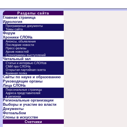
Разделы сайта
Главная страница
Идеология
Программные документы
Темы сайта
Форум
Хроники СЛОНа
Анонсы, объявления
Последние новости
Пресс-релизы
Архив новостей
Стенограммы выступлений
Читальный зал
Статьи и интервью СЛОНов
СМИ про СЛОНа
Открытая партийная газета
Книжная полка
Сайты по науке и образованию
Руководящие органы
Лица СЛОНа
Персональные страницы
Адреса представителей
в регионах
Региональные организации
Выборы и участие во власти
Документы
Фотоальбом
Слоны в искусстве
Счетчики