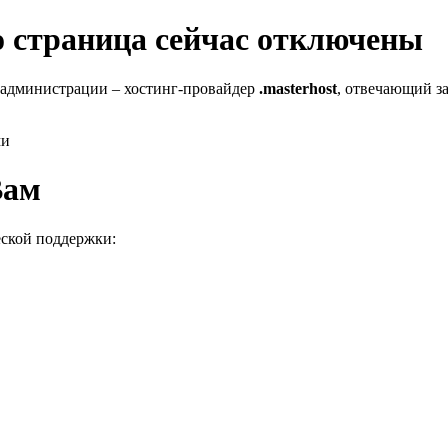
го страница сейчас отключены
 администрации – хостинг-провайдер
.masterhost
, отвечающий за
ми
Вам
еской поддержки: