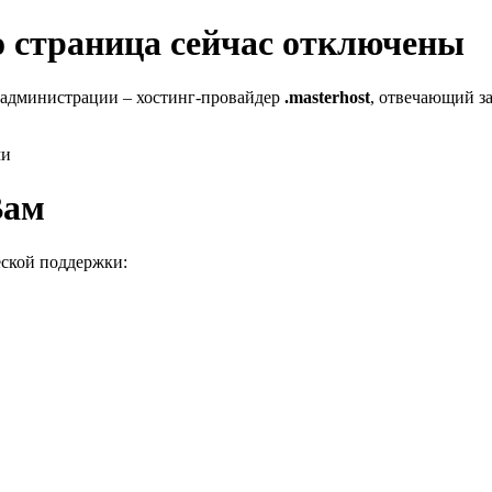
го страница сейчас отключены
 администрации – хостинг-провайдер
.masterhost
, отвечающий за
ми
Вам
еской поддержки: