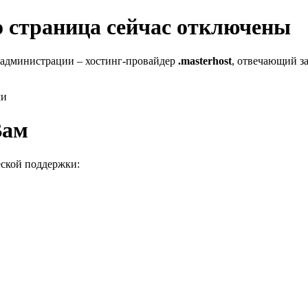
го страница сейчас отключены
 администрации – хостинг-провайдер
.masterhost
, отвечающий за
ми
Вам
еской поддержки: