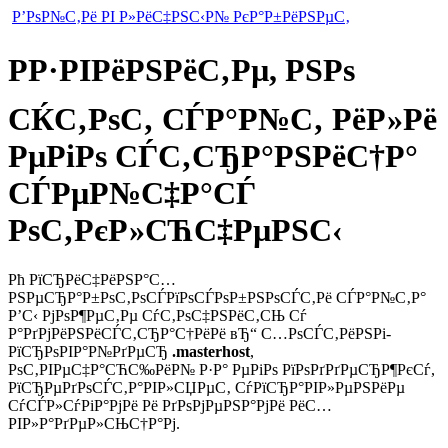
Р’РѕР№С‚Рё РІ Р»РёС‡РЅС‹Р№ РєР°Р±РёРЅРµС‚
РР·РІРёРЅРёС‚Рµ, РЅРѕ
СЌС‚РѕС‚ СЃР°Р№С‚ РёР»Рё
РµРіРѕ СЃС‚СЂР°РЅРёС†Р°
СЃРµР№С‡Р°СЃ
РѕС‚РєР»СЋС‡РµРЅС‹
Рћ РїСЂРёС‡РёРЅР°С…
РЅРµСЂР°Р±РѕС‚РѕСЃРїРѕСЃРѕР±РЅРѕСЃС‚Рё СЃР°Р№С‚Р°
Р’С‹ РјРѕР¶РµС‚Рµ СѓС‚РѕС‡РЅРёС‚СЊ Сѓ
Р°РґРјРёРЅРёСЃС‚СЂР°С†РёРё вЂ“ С…РѕСЃС‚РёРЅРі-
РїСЂРѕРІР°Р№РґРµСЂ
.masterhost
,
РѕС‚РІРµС‡Р°СЋС‰РёР№ Р·Р° РµРіРѕ РїРѕРґРґРµСЂР¶РєСѓ,
РїСЂРµРґРѕСЃС‚Р°РІР»СЏРµС‚ СѓРїСЂР°РІР»РµРЅРёРµ
СѓСЃР»СѓРіР°РјРё Рё РґРѕРјРµРЅР°РјРё РёС…
РІР»Р°РґРµР»СЊС†Р°Рј.