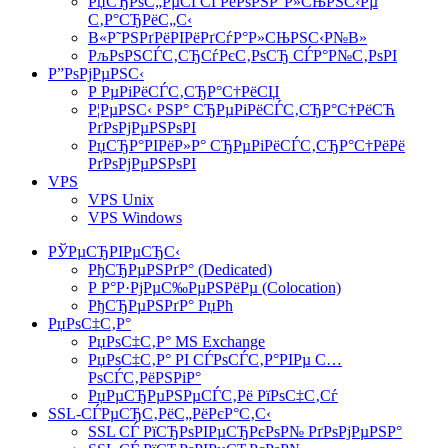
РџСЂРѕС„РµСЃСЃРёРѕРЅР°Р»СЊРЅС‹Рµ
С‚Р°СЂРёС„С‹
В«Р˜РЅРґРёРІРёРґСѓР°Р»СЊРЅС‹Р№В»
РљРѕРЅСЃС‚СЂСѓРєС‚РѕСЂ СЃР°Р№С‚РѕРІ
Р”РѕРјРµРЅС‹
Р РµРіРёСЃС‚СЂР°С†РёСЏ
Р¦РµРЅС‹ РЅР° СЂРµРіРёСЃС‚СЂР°С†РёСЋ
РґРѕРјРµРЅРѕРІ
РџСЂР°РІРёР»Р° СЂРµРіРёСЃС‚СЂР°С†РёРё
РґРѕРјРµРЅРѕРІ
VPS
VPS Unix
VPS Windows
РЎРµСЂРІРµСЂС‹
РђСЂРµРЅРґР° (Dedicated)
Р Р°Р·РјРµС‰РµРЅРёРµ (Colocation)
РђСЂРµРЅРґР° РџРћ
РџРѕС‡С‚Р°
РџРѕС‡С‚Р° MS Exchange
РџРѕС‡С‚Р° РІ СЃРѕСЃС‚Р°РІРµ С…
РѕСЃС‚РёРЅРіР°
РџРµСЂРµРЅРµСЃС‚Рё РїРѕС‡С‚Сѓ
SSL-СЃРµСЂС‚РёС„РёРєР°С‚С‹
SSL СЃ РїСЂРѕРІРµСЂРєРѕР№ РґРѕРјРµРЅР°